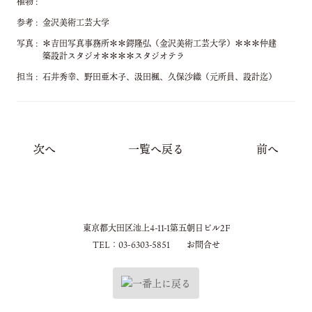
植物
参考
金沢美術工芸大学
写真
＊吉田写真事務所＊＊鍔隆弘（金沢美術工芸大学）＊＊＊仲建
築設計スタジオ＊＊＊＊スタジオテラ
担当
石井秀幸、野田亜木子、汲田楓、久保沙織（元所員、設計迄）
次へ
一覧へ戻る
前へ
東京都大田区池上4-11-1第五朝日ビル2F
TEL：03-6303-5851
お問合せ