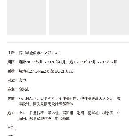
住所
石川県金沢市小立野2-4-1
期間
設計2018年9月～2020年11月、施工2020年12月～2023年7月
面積
敷地47,275.44m2 建築18,621.31m2
用途
大学
施主
金沢市
共働
SALHAUS、カワグチテイ建築計画、仲建築設計スタジオ、東
洋設計、岡安泉照明設計事務所他
施工
土木 日豊技研、平本組、高田組 造園 庭芸社、植宗園、北
造園、飛鳥緑地建設、中部緑地
材料