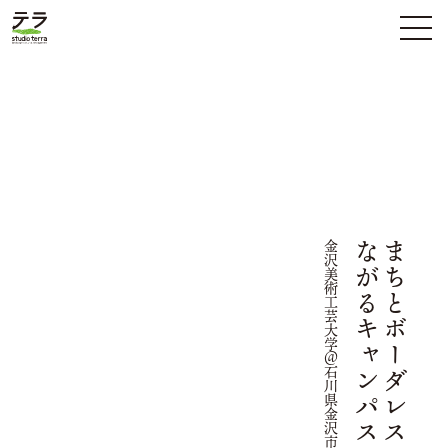
金沢美術工芸大学＠石川県金沢市
ま
ち
と
ボ
ー
ダ
レ
ス
に
つ
な
が
る
キ
ャ
ン
パ
ス