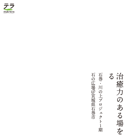
石
巻
・
川
の
上
プ
ロ
ジ
ェ
ク
ト
１
期
百
俵
館
黒
石
の
広
場
＠
宮
城
県
石
巻
市
治
癒
力
の
あ
る
場
を
つ
く
る