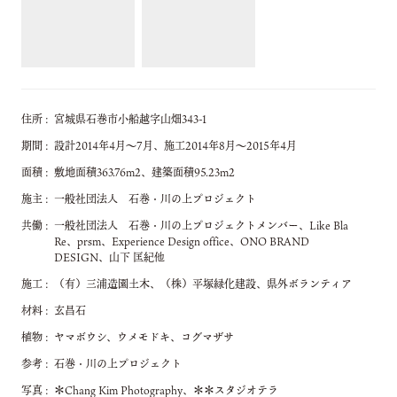
住所
宮城県石巻市小船越字山畑343-1
期間
設計2014年4月～7月、施工2014年8月～2015年4月
面積
敷地面積363.76m2、建築面積95.23m2
施主
一般社団法人 石巻・川の上プロジェクト
共働
一般社団法人 石巻・川の上プロジェクトメンバー、Like Bla
Re、prsm、Experience Design office、ONO BRAND
DESIGN、山下 匡紀他
施工
（有）三浦造園土木、（株）平塚緑化建設、県外ボランティア
材料
玄昌石
植物
ヤマボウシ、ウメモドキ、コグマザサ
参考
石巻・川の上プロジェクト
写真
＊Chang Kim Photography、＊＊スタジオテラ