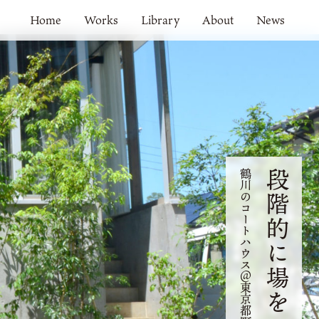
Home
Works
Library
About
News
鶴川のコートハウス＠東京都町田市
段階的に場をつくる