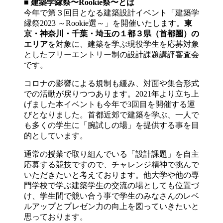
■ 建築学縁祭〜Rookie祭〜とは
今年で第３回目となる建築設計イベント「建築学
縁祭2023 ～Rookie選～」を開催いたします。
東
京・神奈川・千葉・埼玉の１都３県（首都圏）の
エリア
を対象に、建築を学ぶ現役学生を応募対象
としたフリーエントリー制の設計課題講評審査会
です。
コロナの影響による規制も緩み、対面や集合形式
での活動が戻りつつあります。2021年より立ち上
げました本イベントも今年で3回目を開催する運
びとなりました。首都近郊で建築を学ぶ、一人で
も多くの学生に「腕試しの場」を提供する事を目
的としています。
通常の授業で取り組んでいる「設計課題」を自主
応募する競技ですので、チャレンジ精神で挑んで
いただきたいと考えております。他大学や他の専
門学校で学ぶ建築学生の交流の場としても位置づ
け、学生間で競い合う事で学生のみなさんのレベ
ルアップとプレゼン力の向上を図っていきたいと
思っております。