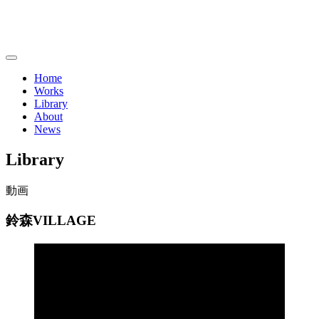
Home
Works
Library
About
News
Library
動画
鈴森VILLAGE